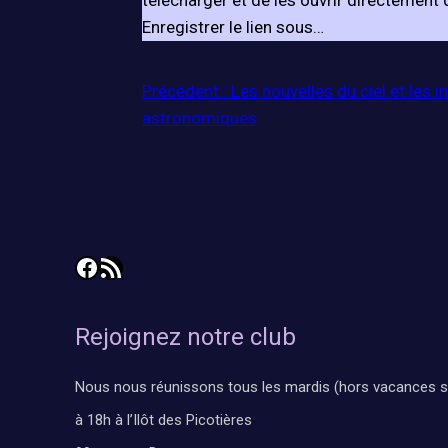
télécharger et de les ouvrir directement de
Enregistrer le lien sous…
Précédent :
Les nouvelles du ciel et les 
astronomiques
Facebook
Flux RSS
Rejoignez notre club
Nous nous réunissons tous les mardis (hors vacances s
à 18h à l’Ilôt des Picotières