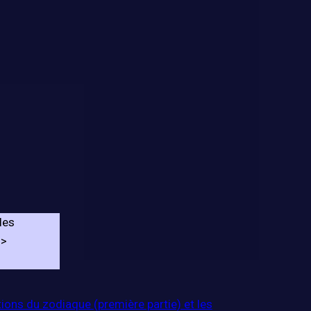
les
->
ions du zodiaque (première partie) et les