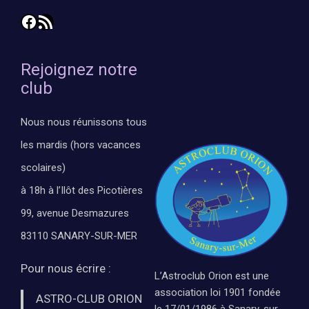
Facebook
Flux RSS
Rejoignez notre
club
Nous nous réunissons tous
les mardis (hors vacances
scolaires)
à 18h à l’Ilôt des Picotières
99, avenue Desmazures
83110 SANARY-SUR-MER
Pour nous écrire :
L’Astroclub Orion est une
association loi 1901 fondée
ASTRO-CLUB ORION
le 17/01/1986 à Sanary-sur-