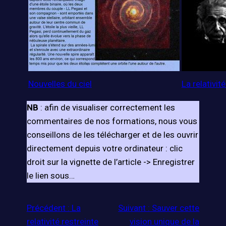
Nouvelles du ciel
La relativit
NB
: afin de visualiser correctement les
commentaires de nos formations, nous vous
conseillons de les télécharger et de les ouvrir
directement depuis votre ordinateur : clic
droit sur la vignette de l’article -> Enregistrer
le lien sous…
Précédent :
La
Suivant :
Sauver cette
relativité restreinte
vision unique de la