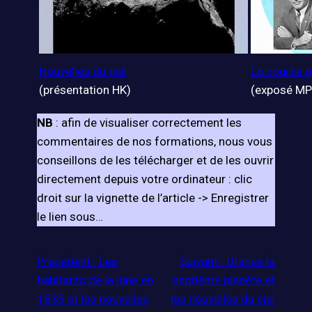
Nouvelles du ciel
La course à 
(présentation HK)
(exposé MP
NB
: afin de visualiser correctement les
commentaires de nos formations, nous vous
conseillons de les télécharger et de les ouvrir
directement depuis votre ordinateur : clic
droit sur la vignette de l’article -> Enregistrer
le lien sous…
Précédent :
Les
Suivant :
Uranus la
habitants de la lune en
septième planète et
1835 et les nouvelles
les nouvelles du ciel