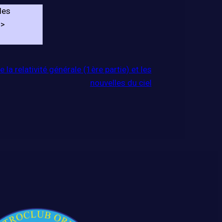
les
->
 la relativité générale (1ère partie) et les
nouvelles du ciel